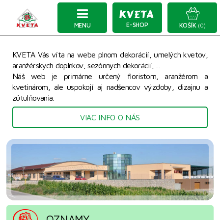
E-SHOP
MENU
KOŠÍK
(0)
KVETA Vás víta na webe plnom dekorácií, umelých kvetov,
aranžérskych doplnkov, sezónnych dekorácií, ...
Náš web je primárne určený floristom, aranžérom a
kvetinárom, ale uspokojí aj nadšencov výzdoby, dizajnu a
zútulňovania.
VIAC INFO O NÁS
OZNAMY