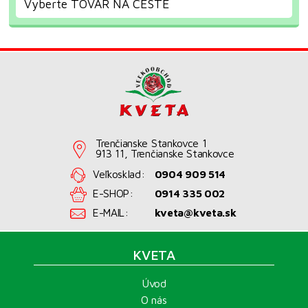
Vyberte TOVAR NA CESTE
Trenčianske Stankovce 1
913 11, Trenčianske Stankovce
Veľkosklad:
0904 909 514
E-SHOP:
0914 335 002
E-MAIL:
kveta@kveta.sk
KVETA
Úvod
O nás