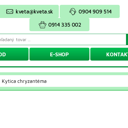
kveta@kveta.sk
0904 909 514
0914 335 002
OD
E-SHOP
KONTAK
Kytica chryzantéma