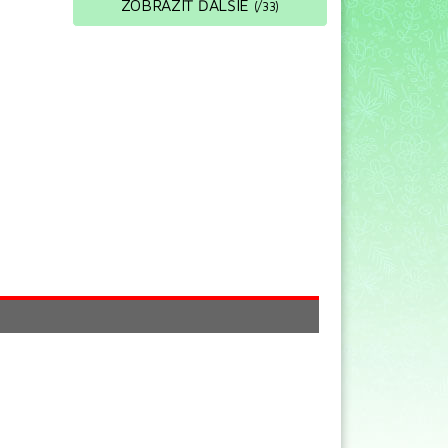
ZOBRAZIŤ ĎALŠIE
(
/
33
)