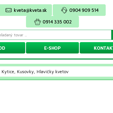
kveta@kveta.sk
0904 909 514
0914 335 002
OD
E-SHOP
KONTAK
Kytice, Kusovky, Hlavičky kvetov