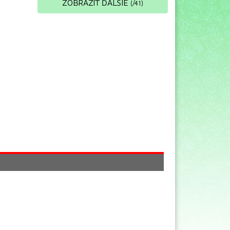
ZOBRAZIŤ ĎALŠIE
(
/
41
)