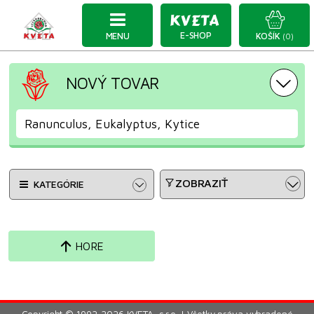
E-SHOP
MENU
KOŠÍK
(0)
NOVÝ TOVAR
Ranunculus, Eukalyptus, Kytice
ZOBRAZIŤ
KATEGÓRIE
HORE
Copyright © 1992-2026 KVETA, s.r.o. | Všetky práva vyhradené