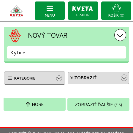
E-SHOP
MENU
KOŠÍK
(0)
NOVÝ TOVAR
Kytice
ZOBRAZIŤ
KATEGÓRIE
HORE
ZOBRAZIŤ ĎALŠIE
(
/
16
)
Copyright © 1992-2026 KVETA, s.r.o. | Všetky práva vyhradené