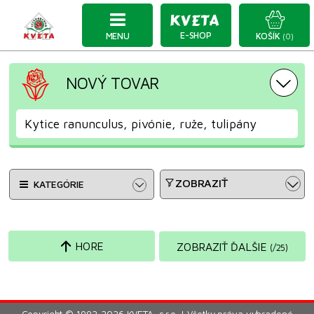
E-SHOP
MENU
KOŠÍK
(0)
NOVÝ TOVAR
Kytice ranunculus, pivónie, ruže, tulipány
ZOBRAZIŤ
KATEGÓRIE
HORE
ZOBRAZIŤ ĎALŠIE
(
/
25
)
Copyright © 1992-2026 KVETA, s.r.o. | Všetky práva vyhradené