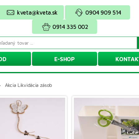
kveta@kveta.sk
0904 909 514
0914 335 002
OD
E-SHOP
KONTAK
»
Akcia Likvidácia zásob