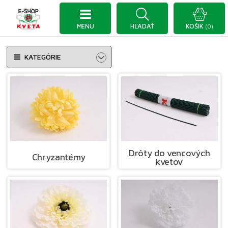
MENU
HĽADAŤ
KOŠÍK
(0)
KATEGÓRIE
Drôty do vencových
Chryzantémy
kvetov