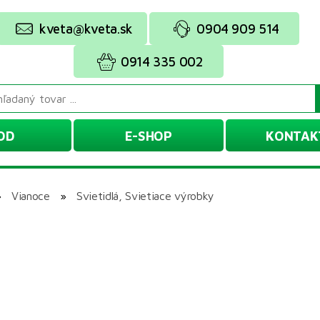
kveta@kveta.sk
0904 909 514
0914 335 002
OD
E-SHOP
KONTAK
»
Vianoce
»
Svietidlá, Svietiace výrobky