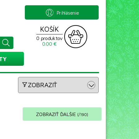
Prihlásenie
KOŠÍK
0 produktov
0.00 €
TY
ZOBRAZIŤ
ZOBRAZIŤ ĎALŠIE
(
/
190
)