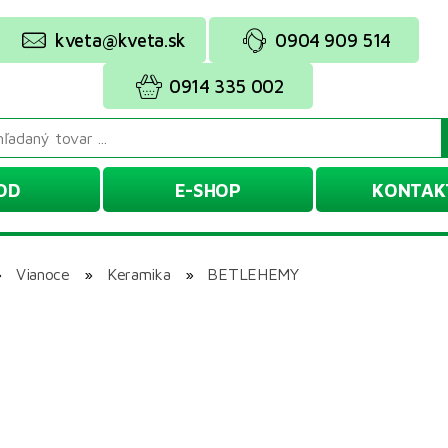
kveta@kveta.sk
0904 909 514
0914 335 002
OD
E-SHOP
KONTAK
»
Vianoce
»
Keramika
»
BETLEHEMY