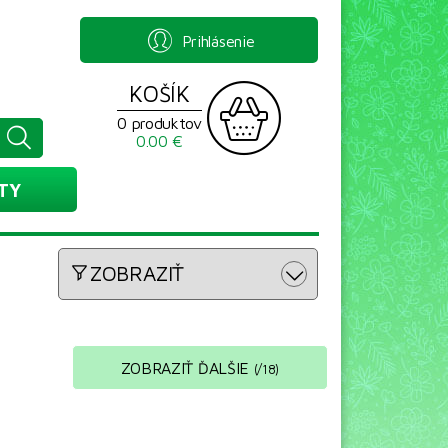
Prihlásenie
KOŠÍK
0 produktov
0.00 €
TY
ZOBRAZIŤ
ZOBRAZIŤ ĎALŠIE
(
/
18
)