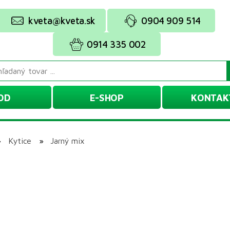
kveta@kveta.sk
0904 909 514
0914 335 002
OD
E-SHOP
KONTAK
»
Kytice
»
Jarný mix