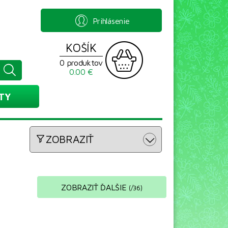
Prihlásenie
KOŠÍK
0 produktov
0.00 €
TY
ZOBRAZIŤ
ZOBRAZIŤ ĎALŠIE
(
/
36
)