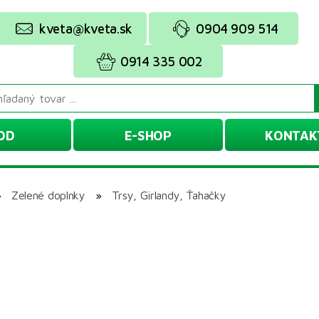
kveta@kveta.sk
0904 909 514
0914 335 002
OD
E-SHOP
KONTAK
»
Zelené doplnky
»
Trsy, Girlandy, Ťahačky