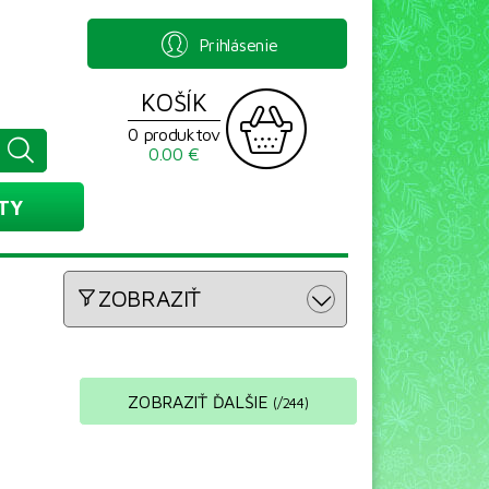
Prihlásenie
KOŠÍK
0 produktov
0.00 €
TY
ZOBRAZIŤ
ZOBRAZIŤ ĎALŠIE
(
/
244
)