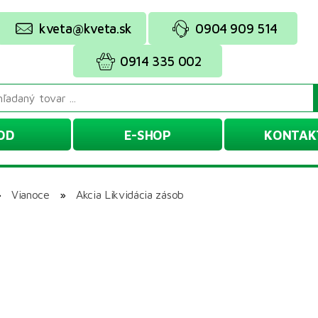
kveta@kveta.sk
0904 909 514
0914 335 002
OD
E-SHOP
KONTAK
»
Vianoce
»
Akcia Likvidácia zásob