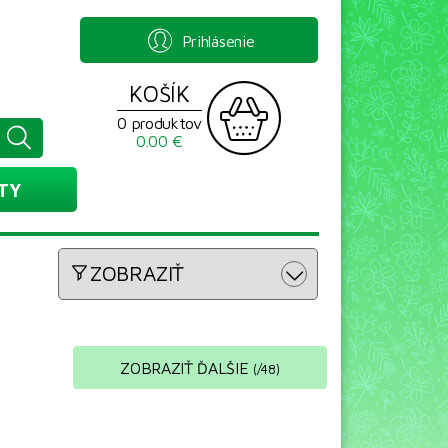
Prihlásenie
KOŠÍK
0 produktov
0.00 €
TY
ZOBRAZIŤ
ZOBRAZIŤ ĎALŠIE
(
/
48
)