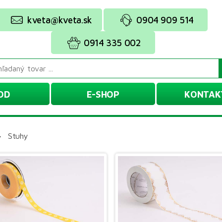
kveta@kveta.sk
0904 909 514
0914 335 002
OD
E-SHOP
KONTAK
»
Stuhy