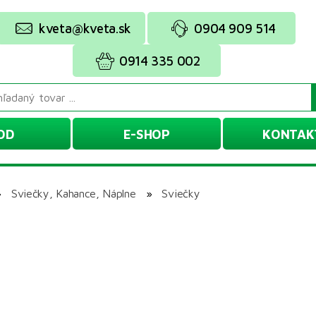
kveta@kveta.sk
0904 909 514
0914 335 002
OD
E-SHOP
KONTAK
»
Sviečky, Kahance, Náplne
»
Sviečky