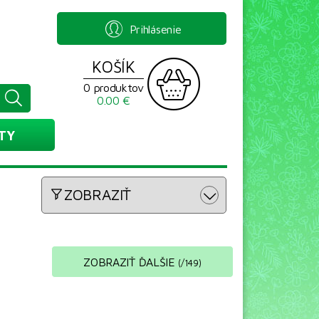
Prihlásenie
KOŠÍK
0 produktov
0.00 €
TY
ZOBRAZIŤ
ZOBRAZIŤ ĎALŠIE
(
/
149
)