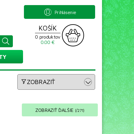
Prihlásenie
KOŠÍK
0 produktov
0.00 €
TY
ZOBRAZIŤ
ZOBRAZIŤ ĎALŠIE
(
/
271
)