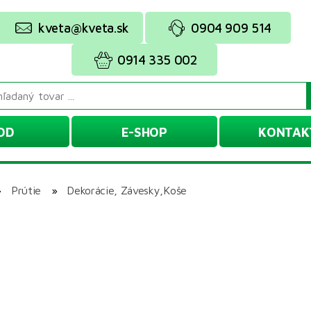
kveta@kveta.sk
0904 909 514
0914 335 002
OD
E-SHOP
KONTAK
»
Prútie
»
Dekorácie, Závesky,Koše